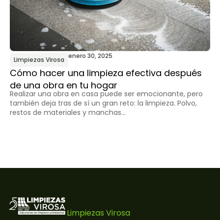
enero 30, 2025
Limpiezas Virosa
L
Cómo hacer una limpieza efectiva después
¿C
de una obra en tu hogar
la
Realizar una obra en casa puede ser emocionante, pero
El
también deja tras de sí un gran reto: la limpieza. Polvo,
re
restos de materiales y manchas...
ca
Limpiezas Virosa