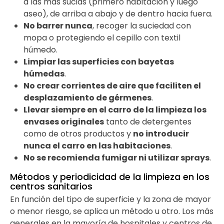
a las más sucias (primero habitación y luego
aseo), de arriba a abajo y de dentro hacia fuera.
No barrer nunca
, recoger la suciedad con
mopa o protegiendo el cepillo con textil
húmedo.
Limpiar las superficies con bayetas
húmedas
.
No crear corrientes de aire que faciliten el
desplazamiento de gérmenes
.
Llevar siempre en el carro de la limpieza los
envases originales
tanto de detergentes
como de otros productos y
no introducir
nunca el carro en las habitaciones
.
No se recomienda fumigar ni utilizar sprays
.
Métodos y periodicidad de la limpieza en los
centros sanitarios
En función del tipo de superficie y la zona de mayor
o menor riesgo, se aplica un método u otro. Los más
generales en la mayoría de hospitales y centros de