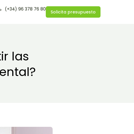
(+34) 96 378 76 80
Solicita presupuesto
r las
ental?