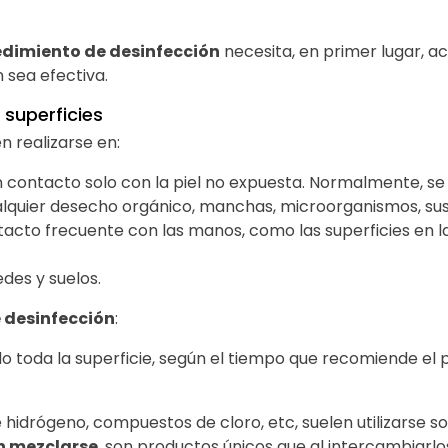
edimiento de desinfección
necesita, en primer lugar, ac
n sea efectiva.
 superficies
n realizarse en:
en contacto solo con la piel no expuesta. Normalmente, se
ualquier desecho orgánico, manchas, microorganismos, sus
acto frecuente con las manos, como las superficies en la
des y suelos.
 desinfección
:
do toda la superficie, según el tiempo que recomiende el pr
hidrógeno, compuestos de cloro, etc, suelen utilizarse s
n mezclarse
, son productos únicos que al intercambiarlo