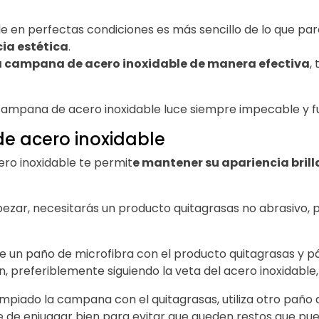
en perfectas condiciones es más sencillo de lo que parec
ia estética
.
a campana de acero inoxidable de manera efectiva
,
 campana de acero inoxidable luce siempre impecable y 
de acero inoxidable
ero inoxidable te permit
e mantener su apariencia brill
zar, necesitarás un producto quitagrasas no abrasivo, pa
un paño de microfibra con el producto quitagrasas y pás
 preferiblemente siguiendo la veta del acero inoxidable, p
mpiado la campana con el quitagrasas, utiliza otro paño 
e de enjuagar bien para evitar que queden restos que pued