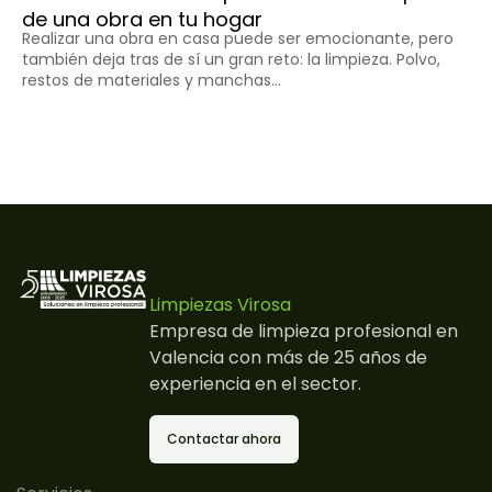
de una obra en tu hogar
la
Realizar una obra en casa puede ser emocionante, pero
El
también deja tras de sí un gran reto: la limpieza. Polvo,
re
restos de materiales y manchas...
ca
Limpiezas Virosa
Empresa de limpieza profesional en
Valencia con más de 25 años de
experiencia en el sector.
Contactar ahora