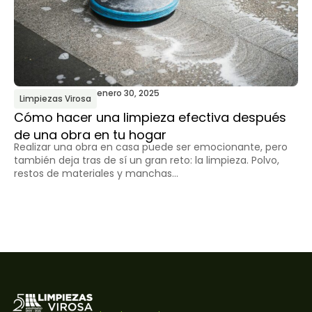
enero 30, 2025
Limpiezas Virosa
L
Cómo hacer una limpieza efectiva después
¿C
de una obra en tu hogar
la
Realizar una obra en casa puede ser emocionante, pero
El
también deja tras de sí un gran reto: la limpieza. Polvo,
re
restos de materiales y manchas...
ca